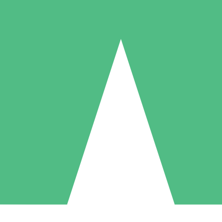
Individuelle Credit-Pakete
 nach Bedarf mit Download-Credits. Keine monatliche Verpflichtung er
1 Download
5 Downloads
10 Downloa
10
15
20
US$
00
US$
00
US$
0