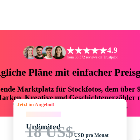
4.9
from 33.572 reviews on Trustpilot
liche Pläne mit einfacher Preis
hrende Marktplatz für Stockfotos, dem über
arken, Kreative und Geschichtenerzähler mi
Jetzt im Angebot!
76 % an Zeit und Budget einsparen.
Jetzt im Angebot!
Unlimited
18 US$
USD pro Monat