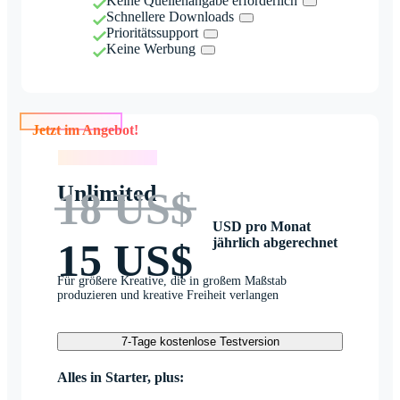
Keine Quellenangabe erforderlich
Schnellere Downloads
Prioritätssupport
Keine Werbung
Jetzt im Angebot!
Jetzt im Angebot!
Unlimited
18 US$
USD pro Monat
jährlich abgerechnet
15 US$
Für größere Kreative, die in großem Maßstab
produzieren und kreative Freiheit verlangen
7-Tage kostenlose Testversion
Alles in Starter, plus: