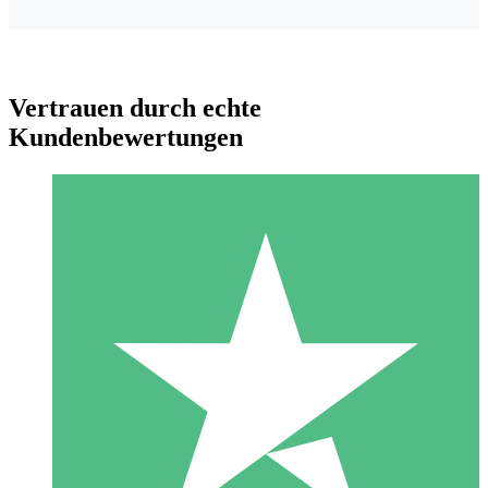
Vertrauen durch echte
Kundenbewertungen
Individuelle Credit-Pakete
Zahlen Sie nach Bedarf mit Download-Credits. Keine
monatliche Verpflichtung erforderlich.
1 Download
10
US$
00