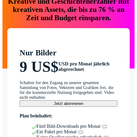
Kreative und Geschichtenerzähler mit
kreativen Assets, die bis zu 76 % an
Zeit und Budget einsparen.
Nur Bilder
9 US$
USD pro Monat jährlich
abgerechnet
Schalten Sie den Zugang zu unserer gesamten
Sammlung von Fotos, Vektoren und Grafiken frei, die
für die kommerzielle Nutzung freigegeben sind. Video
nicht enthalten.
Jetzt abonnieren
Plan beinhaltet:
Fünf Bild-Downloads pro Monat
Ein Paket pro Monat