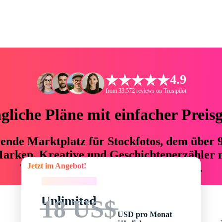
4.9
from 33.572 reviews on Trustpilot
liche Pläne mit einfacher Preis
hrende Marktplatz für Stockfotos, dem über
arken, Kreative und Geschichtenerzähler mi
Jetzt im Angebot!
76 % an Zeit und Budget einsparen.
Jetzt im Angebot!
Unlimited
18 US$
USD pro Monat