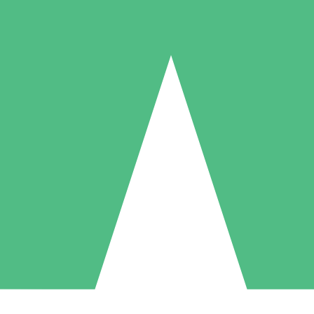
Individuelle Credit-Pakete
 nach Bedarf mit Download-Credits. Keine monatliche Verpflichtung er
1 Download
5 Downloads
10 Downloa
10
15
20
US$
00
US$
00
US$
0