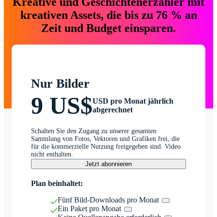
Kreative und Geschichtenerzähler mit
kreativen Assets, die bis zu 76 % an
Zeit und Budget einsparen.
Nur Bilder
9 US$
USD pro Monat jährlich
abgerechnet
Schalten Sie den Zugang zu unserer gesamten
Sammlung von Fotos, Vektoren und Grafiken frei, die
für die kommerzielle Nutzung freigegeben sind. Video
nicht enthalten.
Jetzt abonnieren
Plan beinhaltet:
Fünf Bild-Downloads pro Monat
Ein Paket pro Monat