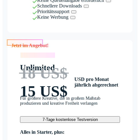
Keine Quellenangabe erforderlich
Schnellere Downloads
Prioritätssupport
Keine Werbung
Jetzt im Angebot!
Jetzt im Angebot!
Unlimited
18 US$
USD pro Monat
jährlich abgerechnet
15 US$
Für größere Kreative, die in großem Maßstab
produzieren und kreative Freiheit verlangen
7-Tage kostenlose Testversion
Alles in Starter, plus: