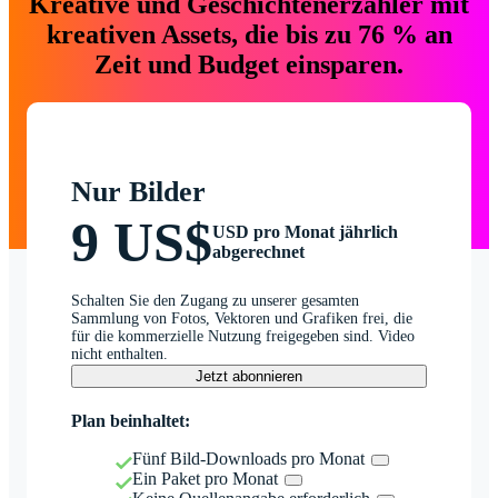
Kreative und Geschichtenerzähler mit
kreativen Assets, die bis zu 76 % an
Zeit und Budget einsparen.
Nur Bilder
9 US$
USD pro Monat jährlich
abgerechnet
Schalten Sie den Zugang zu unserer gesamten
Sammlung von Fotos, Vektoren und Grafiken frei, die
für die kommerzielle Nutzung freigegeben sind. Video
nicht enthalten.
Jetzt abonnieren
Plan beinhaltet:
Fünf Bild-Downloads pro Monat
Ein Paket pro Monat