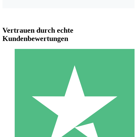
Vertrauen durch echte
Kundenbewertungen
Individuelle Credit-Pakete
Zahlen Sie nach Bedarf mit Download-Credits. Keine
monatliche Verpflichtung erforderlich.
1 Download
10
US$
00