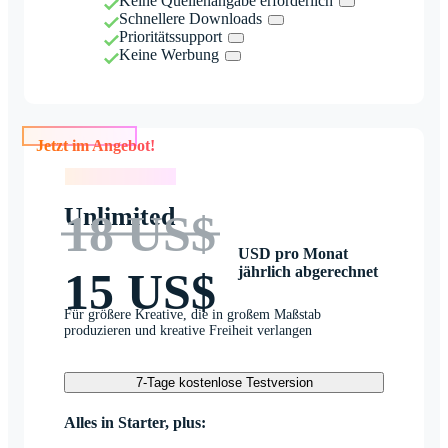
Keine Quellenangabe erforderlich
Schnellere Downloads
Prioritätssupport
Keine Werbung
Jetzt im Angebot!
Jetzt im Angebot!
Unlimited
18 US$
USD pro Monat
jährlich abgerechnet
15 US$
Für größere Kreative, die in großem Maßstab
produzieren und kreative Freiheit verlangen
7-Tage kostenlose Testversion
Alles in Starter, plus: