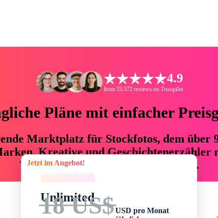
4.9
from 33.572 reviews on Trustpilot
liche Pläne mit einfacher Preis
hrende Marktplatz für Stockfotos, dem über
arken, Kreative und Geschichtenerzähler mi
Jetzt im Angebot!
76 % an Zeit und Budget einsparen.
Jetzt im Angebot!
Unlimited
18 US$
USD pro Monat