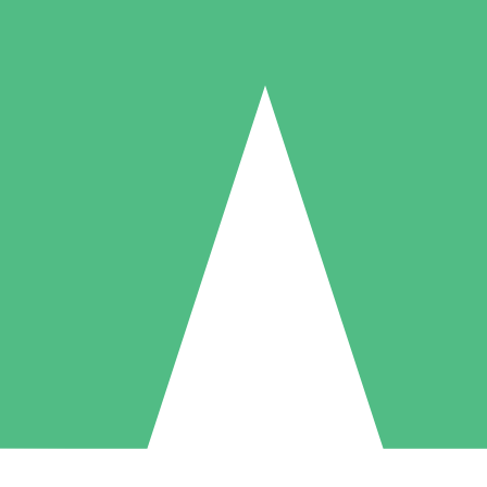
Individuelle Credit-Pakete
 nach Bedarf mit Download-Credits. Keine monatliche Verpflichtung er
1 Download
5 Downloads
10 Downloa
10
15
20
US$
00
US$
00
US$
0