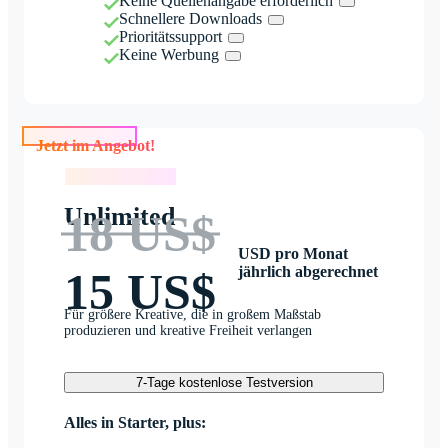
Keine Quellenangabe erforderlich
Schnellere Downloads
Prioritätssupport
Keine Werbung
Jetzt im Angebot!
Jetzt im Angebot!
Unlimited
18 US$
USD pro Monat
jährlich abgerechnet
15 US$
Für größere Kreative, die in großem Maßstab
produzieren und kreative Freiheit verlangen
7-Tage kostenlose Testversion
Alles in Starter, plus: