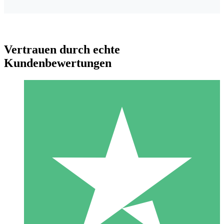
Vertrauen durch echte
Kundenbewertungen
Individuelle Credit-Pakete
Zahlen Sie nach Bedarf mit Download-Credits. Keine
monatliche Verpflichtung erforderlich.
1 Download
10
US$
00