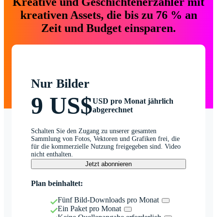
Kreative und Geschichtenerzähler mit
kreativen Assets, die bis zu 76 % an
Zeit und Budget einsparen.
Nur Bilder
9 US$
USD pro Monat jährlich
abgerechnet
Schalten Sie den Zugang zu unserer gesamten
Sammlung von Fotos, Vektoren und Grafiken frei, die
für die kommerzielle Nutzung freigegeben sind. Video
nicht enthalten.
Jetzt abonnieren
Plan beinhaltet:
Fünf Bild-Downloads pro Monat
Ein Paket pro Monat