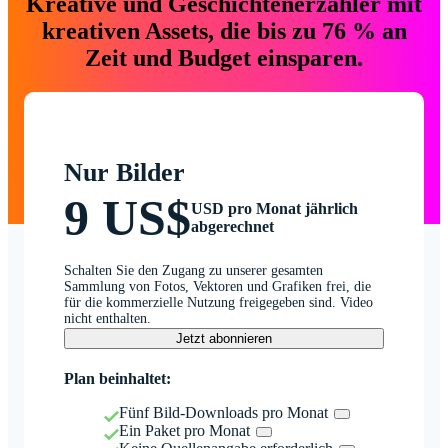
Kreative und Geschichtenerzähler mit
kreativen Assets, die bis zu 76 % an
Zeit und Budget einsparen.
Nur Bilder
9 US$
USD pro Monat jährlich
abgerechnet
Schalten Sie den Zugang zu unserer gesamten
Sammlung von Fotos, Vektoren und Grafiken frei, die
für die kommerzielle Nutzung freigegeben sind. Video
nicht enthalten.
Jetzt abonnieren
Plan beinhaltet:
Fünf Bild-Downloads pro Monat
Ein Paket pro Monat