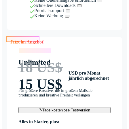
Keine Quellenangabe erforderlich
Schnellere Downloads
Prioritätssupport
Keine Werbung
Jetzt im Angebot!
Jetzt im Angebot!
Unlimited
18 US$
USD pro Monat
jährlich abgerechnet
15 US$
Für größere Kreative, die in großem Maßstab
produzieren und kreative Freiheit verlangen
7-Tage kostenlose Testversion
Alles in Starter, plus: