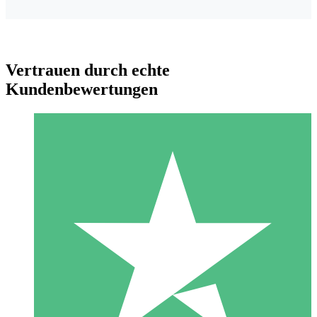
Vertrauen durch echte
Kundenbewertungen
Individuelle Credit-Pakete
Zahlen Sie nach Bedarf mit Download-Credits. Keine
monatliche Verpflichtung erforderlich.
1 Download
10
US$
00