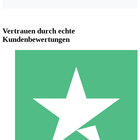
Vertrauen durch echte
Kundenbewertungen
Individuelle Credit-Pakete
Zahlen Sie nach Bedarf mit Download-Credits. Keine
monatliche Verpflichtung erforderlich.
1 Download
10
US$
00