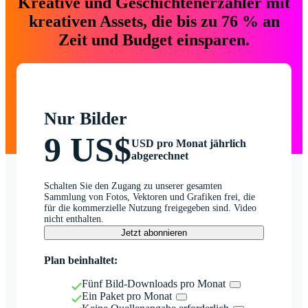
Kreative und Geschichtenerzähler mit
kreativen Assets, die bis zu 76 % an
Zeit und Budget einsparen.
Nur Bilder
9 US$
USD pro Monat jährlich
abgerechnet
Schalten Sie den Zugang zu unserer gesamten
Sammlung von Fotos, Vektoren und Grafiken frei, die
für die kommerzielle Nutzung freigegeben sind. Video
nicht enthalten.
Jetzt abonnieren
Plan beinhaltet:
Fünf Bild-Downloads pro Monat
Ein Paket pro Monat