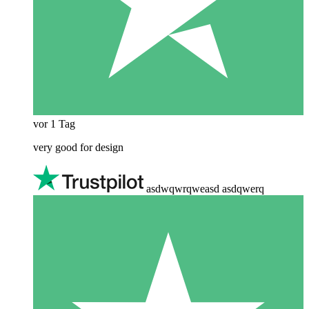
vor 1 Tag
very good for design
asdwqwrqweasd asdqwerq