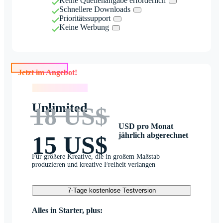
Keine Quellenangabe erforderlich
Schnellere Downloads
Prioritätssupport
Keine Werbung
Jetzt im Angebot!
Jetzt im Angebot!
Unlimited
18 US$
USD pro Monat
jährlich abgerechnet
15 US$
Für größere Kreative, die in großem Maßstab
produzieren und kreative Freiheit verlangen
7-Tage kostenlose Testversion
Alles in Starter, plus: