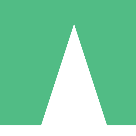
Individuelle Credit-Pakete
 nach Bedarf mit Download-Credits. Keine monatliche Verpflichtung er
1 Download
5 Downloads
10 Downloa
10
15
20
US$
00
US$
00
US$
0