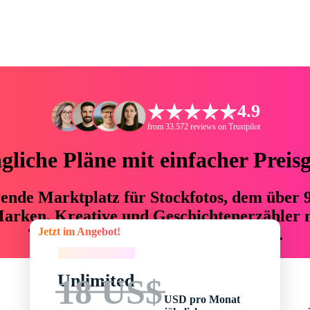
4.9
from 33.572 reviews on Trustpilot
liche Pläne mit einfacher Preis
hrende Marktplatz für Stockfotos, dem über
arken, Kreative und Geschichtenerzähler mi
Jetzt im Angebot!
76 % an Zeit und Budget einsparen.
Jetzt im Angebot!
Unlimited
18 US$
USD pro Monat