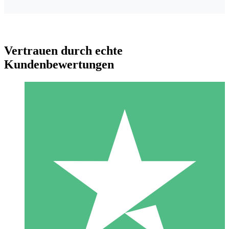
Vertrauen durch echte
Kundenbewertungen
Individuelle Credit-Pakete
Zahlen Sie nach Bedarf mit Download-Credits. Keine
monatliche Verpflichtung erforderlich.
1 Download
10
US$
00