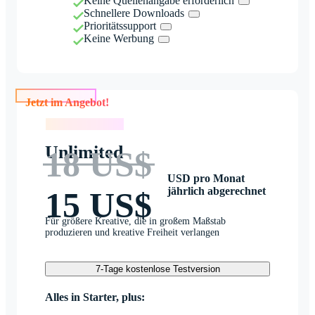
Keine Quellenangabe erforderlich
Schnellere Downloads
Prioritätssupport
Keine Werbung
Jetzt im Angebot!
Jetzt im Angebot!
Unlimited
18 US$
USD pro Monat
jährlich abgerechnet
15 US$
Für größere Kreative, die in großem Maßstab
produzieren und kreative Freiheit verlangen
7-Tage kostenlose Testversion
Alles in Starter, plus: