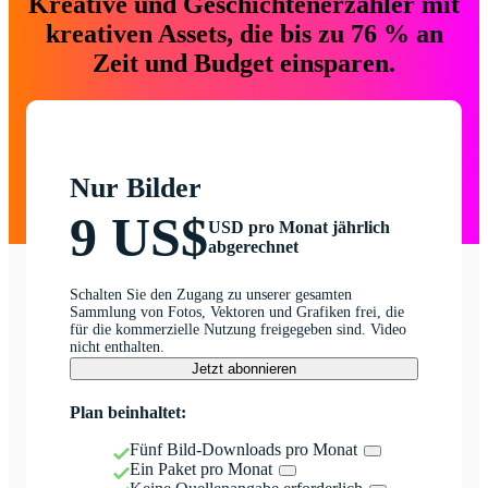
Kreative und Geschichtenerzähler mit
kreativen Assets, die bis zu 76 % an
Zeit und Budget einsparen.
Nur Bilder
9 US$
USD pro Monat jährlich
abgerechnet
Schalten Sie den Zugang zu unserer gesamten
Sammlung von Fotos, Vektoren und Grafiken frei, die
für die kommerzielle Nutzung freigegeben sind. Video
nicht enthalten.
Jetzt abonnieren
Plan beinhaltet:
Fünf Bild-Downloads pro Monat
Ein Paket pro Monat