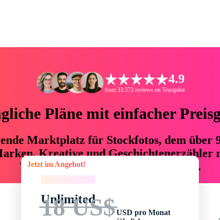
4.9
from 33.572 reviews on Trustpilot
liche Pläne mit einfacher Preis
hrende Marktplatz für Stockfotos, dem über
arken, Kreative und Geschichtenerzähler mi
Jetzt im Angebot!
76 % an Zeit und Budget einsparen.
Jetzt im Angebot!
Unlimited
18 US$
USD pro Monat