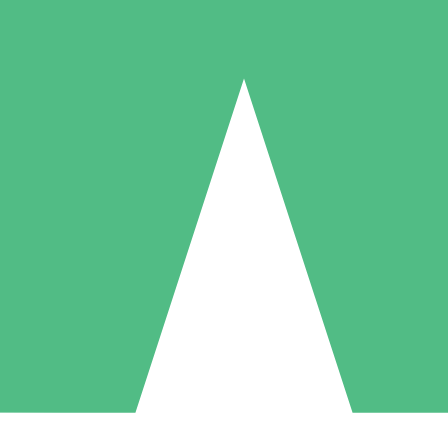
Individuelle Credit-Pakete
 nach Bedarf mit Download-Credits. Keine monatliche Verpflichtung er
1 Download
5 Downloads
10 Downloa
10
15
20
US$
00
US$
00
US$
0