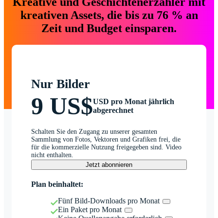
Kreative und Geschichtenerzähler mit
kreativen Assets, die bis zu 76 % an
Zeit und Budget einsparen.
Nur Bilder
9 US$
USD pro Monat jährlich
abgerechnet
Schalten Sie den Zugang zu unserer gesamten
Sammlung von Fotos, Vektoren und Grafiken frei, die
für die kommerzielle Nutzung freigegeben sind. Video
nicht enthalten.
Jetzt abonnieren
Plan beinhaltet:
Fünf Bild-Downloads pro Monat
Ein Paket pro Monat