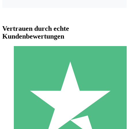
Vertrauen durch echte
Kundenbewertungen
Individuelle Credit-Pakete
Zahlen Sie nach Bedarf mit Download-Credits. Keine
monatliche Verpflichtung erforderlich.
1 Download
10
US$
00