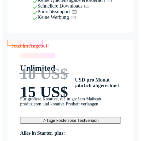
Keine Quellenangabe erforderlich
Schnellere Downloads
Prioritätssupport
Keine Werbung
Jetzt im Angebot!
Jetzt im Angebot!
Unlimited
18 US$
USD pro Monat
jährlich abgerechnet
15 US$
Für größere Kreative, die in großem Maßstab
produzieren und kreative Freiheit verlangen
7-Tage kostenlose Testversion
Alles in Starter, plus: