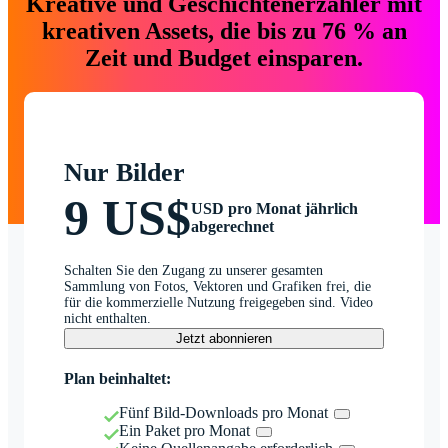
Kreative und Geschichtenerzähler mit
kreativen Assets, die bis zu 76 % an
Zeit und Budget einsparen.
Nur Bilder
9 US$
USD pro Monat jährlich
abgerechnet
Schalten Sie den Zugang zu unserer gesamten
Sammlung von Fotos, Vektoren und Grafiken frei, die
für die kommerzielle Nutzung freigegeben sind. Video
nicht enthalten.
Jetzt abonnieren
Plan beinhaltet:
Fünf Bild-Downloads pro Monat
Ein Paket pro Monat