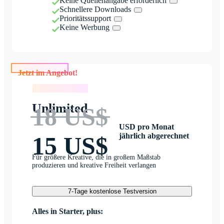
Keine Quellenangabe erforderlich
Schnellere Downloads
Prioritätssupport
Keine Werbung
Jetzt im Angebot!
Jetzt im Angebot!
Unlimited
18 US$
USD pro Monat
jährlich abgerechnet
15 US$
Für größere Kreative, die in großem Maßstab
produzieren und kreative Freiheit verlangen
7-Tage kostenlose Testversion
Alles in Starter, plus: