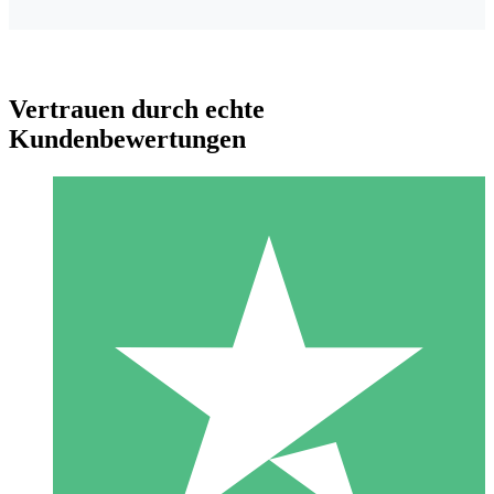
Vertrauen durch echte
Kundenbewertungen
Individuelle Credit-Pakete
Zahlen Sie nach Bedarf mit Download-Credits. Keine
monatliche Verpflichtung erforderlich.
1 Download
10
US$
00