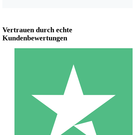
Vertrauen durch echte
Kundenbewertungen
Individuelle Credit-Pakete
Zahlen Sie nach Bedarf mit Download-Credits. Keine
monatliche Verpflichtung erforderlich.
1 Download
10
US$
00