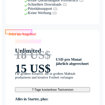
Keine Quellenangabe erforderlich
Schnellere Downloads
Prioritätssupport
Keine Werbung
Jetzt im Angebot!
Jetzt im Angebot!
Unlimited
18 US$
USD pro Monat
jährlich abgerechnet
15 US$
Für größere Kreative, die in großem Maßstab
produzieren und kreative Freiheit verlangen
7-Tage kostenlose Testversion
Alles in Starter, plus: