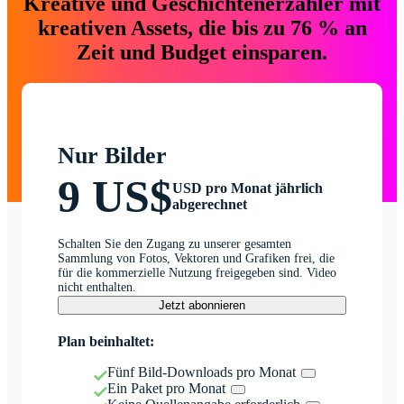
Kreative und Geschichtenerzähler mit
kreativen Assets, die bis zu 76 % an
Zeit und Budget einsparen.
Nur Bilder
9 US$
USD pro Monat jährlich
abgerechnet
Schalten Sie den Zugang zu unserer gesamten
Sammlung von Fotos, Vektoren und Grafiken frei, die
für die kommerzielle Nutzung freigegeben sind. Video
nicht enthalten.
Jetzt abonnieren
Plan beinhaltet:
Fünf Bild-Downloads pro Monat
Ein Paket pro Monat