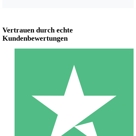
Vertrauen durch echte
Kundenbewertungen
Individuelle Credit-Pakete
Zahlen Sie nach Bedarf mit Download-Credits. Keine
monatliche Verpflichtung erforderlich.
1 Download
10
US$
00