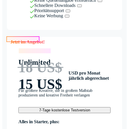
Keine Quellenangabe erforderlich
Schnellere Downloads
Prioritätssupport
Keine Werbung
Jetzt im Angebot!
Jetzt im Angebot!
Unlimited
18 US$
USD pro Monat
jährlich abgerechnet
15 US$
Für größere Kreative, die in großem Maßstab
produzieren und kreative Freiheit verlangen
7-Tage kostenlose Testversion
Alles in Starter, plus: