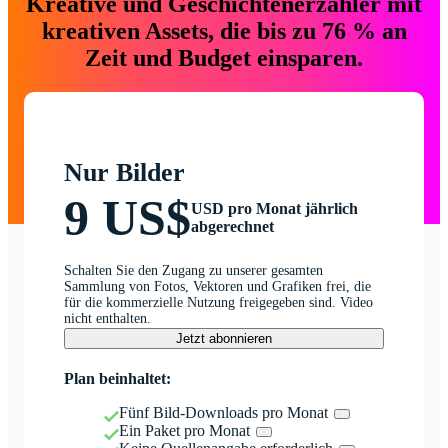
Kreative und Geschichtenerzähler mit
kreativen Assets, die bis zu 76 % an
Zeit und Budget einsparen.
Nur Bilder
9 US$
USD pro Monat jährlich
abgerechnet
Schalten Sie den Zugang zu unserer gesamten
Sammlung von Fotos, Vektoren und Grafiken frei, die
für die kommerzielle Nutzung freigegeben sind. Video
nicht enthalten.
Jetzt abonnieren
Plan beinhaltet:
Fünf Bild-Downloads pro Monat
Ein Paket pro Monat