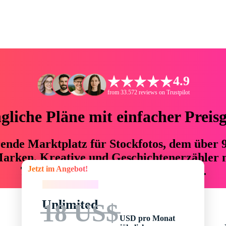
4.9
from 33.572 reviews on Trustpilot
liche Pläne mit einfacher Preis
hrende Marktplatz für Stockfotos, dem über
arken, Kreative und Geschichtenerzähler mi
Jetzt im Angebot!
76 % an Zeit und Budget einsparen.
Jetzt im Angebot!
Unlimited
18 US$
USD pro Monat