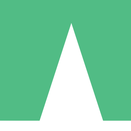
Individuelle Credit-Pakete
 nach Bedarf mit Download-Credits. Keine monatliche Verpflichtung er
1 Download
5 Downloads
10 Downloa
10
15
20
US$
00
US$
00
US$
0