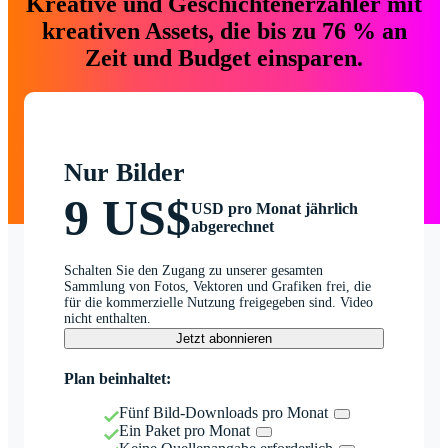
Kreative und Geschichtenerzähler mit
kreativen Assets, die bis zu 76 % an
Zeit und Budget einsparen.
Nur Bilder
9 US$
USD pro Monat jährlich
abgerechnet
Schalten Sie den Zugang zu unserer gesamten
Sammlung von Fotos, Vektoren und Grafiken frei, die
für die kommerzielle Nutzung freigegeben sind. Video
nicht enthalten.
Jetzt abonnieren
Plan beinhaltet:
Fünf Bild-Downloads pro Monat
Ein Paket pro Monat