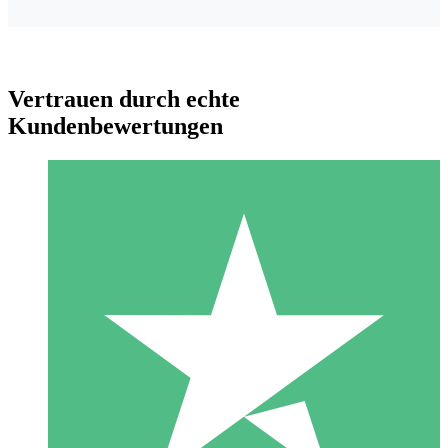
Vertrauen durch echte
Kundenbewertungen
Individuelle Credit-Pakete
Zahlen Sie nach Bedarf mit Download-Credits. Keine
monatliche Verpflichtung erforderlich.
1 Download
10
US$
00