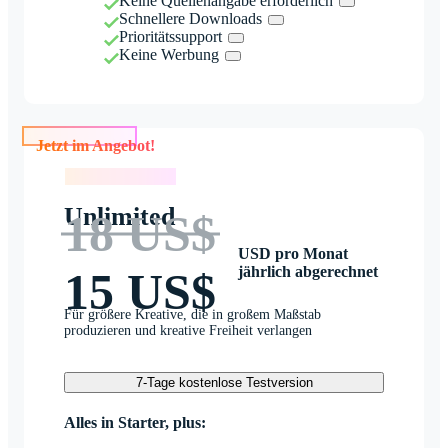
Keine Quellenangabe erforderlich
Schnellere Downloads
Prioritätssupport
Keine Werbung
Jetzt im Angebot!
Jetzt im Angebot!
Unlimited
18 US$
USD pro Monat
jährlich abgerechnet
15 US$
Für größere Kreative, die in großem Maßstab
produzieren und kreative Freiheit verlangen
7-Tage kostenlose Testversion
Alles in Starter, plus: