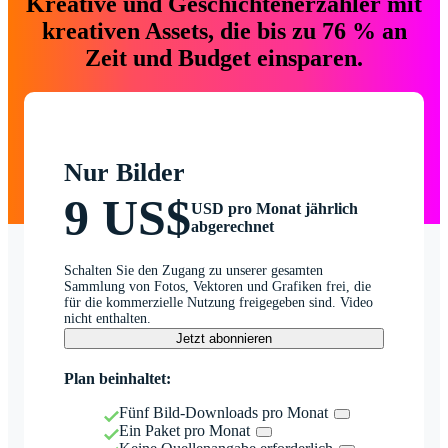
Kreative und Geschichtenerzähler mit
kreativen Assets, die bis zu 76 % an
Zeit und Budget einsparen.
Nur Bilder
9 US$
USD pro Monat jährlich
abgerechnet
Schalten Sie den Zugang zu unserer gesamten
Sammlung von Fotos, Vektoren und Grafiken frei, die
für die kommerzielle Nutzung freigegeben sind. Video
nicht enthalten.
Jetzt abonnieren
Plan beinhaltet:
Fünf Bild-Downloads pro Monat
Ein Paket pro Monat