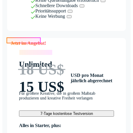
Keine Quellenangabe erforderlich
Schnellere Downloads
Prioritätssupport
Keine Werbung
Jetzt im Angebot!
Jetzt im Angebot!
Unlimited
18 US$
USD pro Monat
jährlich abgerechnet
15 US$
Für größere Kreative, die in großem Maßstab
produzieren und kreative Freiheit verlangen
7-Tage kostenlose Testversion
Alles in Starter, plus: