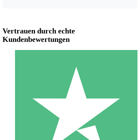
Vertrauen durch echte
Kundenbewertungen
Individuelle Credit-Pakete
Zahlen Sie nach Bedarf mit Download-Credits. Keine
monatliche Verpflichtung erforderlich.
1 Download
10
US$
00