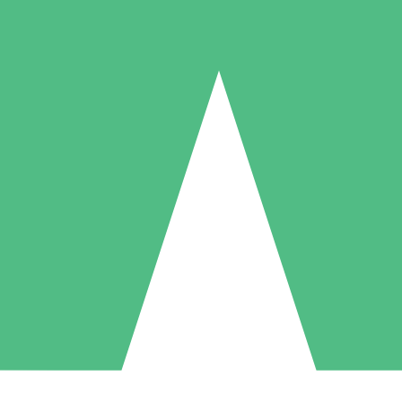
Individuelle Credit-Pakete
 nach Bedarf mit Download-Credits. Keine monatliche Verpflichtung er
1 Download
5 Downloads
10 Downloa
10
15
20
US$
00
US$
00
US$
0