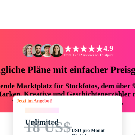
4.9
from 33.572 reviews on Trustpilot
liche Pläne mit einfacher Preis
hrende Marktplatz für Stockfotos, dem über
arken, Kreative und Geschichtenerzähler mi
Jetzt im Angebot!
76 % an Zeit und Budget einsparen.
Jetzt im Angebot!
Unlimited
18 US$
USD pro Monat