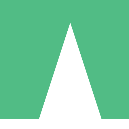
Individuelle Credit-Pakete
 nach Bedarf mit Download-Credits. Keine monatliche Verpflichtung er
1 Download
5 Downloads
10 Downloa
10
15
20
US$
00
US$
00
US$
0