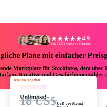
4.9
from 33.572 reviews on Trustpilot
liche Pläne mit einfacher Preis
hrende Marktplatz für Stockfotos, dem über
arken, Kreative und Geschichtenerzähler mi
Jetzt im Angebot!
76 % an Zeit und Budget einsparen.
Jetzt im Angebot!
Unlimited
18 US$
USD pro Monat