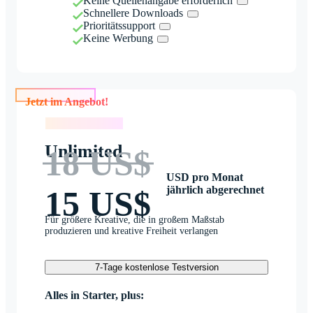
Keine Quellenangabe erforderlich
Schnellere Downloads
Prioritätssupport
Keine Werbung
Jetzt im Angebot!
Jetzt im Angebot!
Unlimited
18 US$
USD pro Monat
jährlich abgerechnet
15 US$
Für größere Kreative, die in großem Maßstab
produzieren und kreative Freiheit verlangen
7-Tage kostenlose Testversion
Alles in Starter, plus: