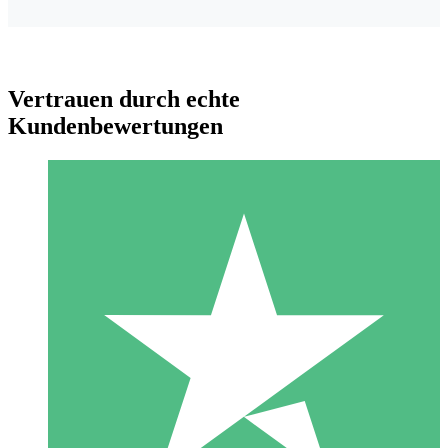
Vertrauen durch echte
Kundenbewertungen
Individuelle Credit-Pakete
Zahlen Sie nach Bedarf mit Download-Credits. Keine
monatliche Verpflichtung erforderlich.
1 Download
10
US$
00