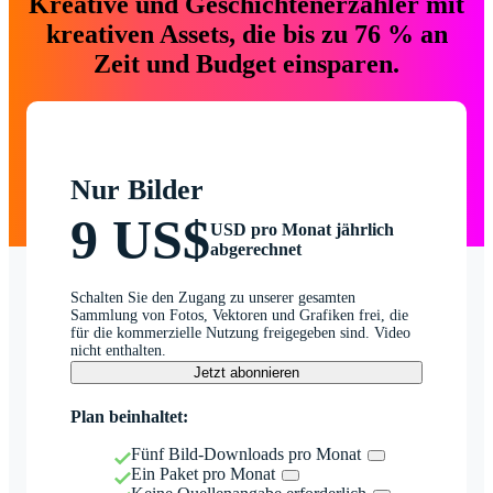
Kreative und Geschichtenerzähler mit
kreativen Assets, die bis zu 76 % an
Zeit und Budget einsparen.
Nur Bilder
9 US$
USD pro Monat jährlich
abgerechnet
Schalten Sie den Zugang zu unserer gesamten
Sammlung von Fotos, Vektoren und Grafiken frei, die
für die kommerzielle Nutzung freigegeben sind. Video
nicht enthalten.
Jetzt abonnieren
Plan beinhaltet:
Fünf Bild-Downloads pro Monat
Ein Paket pro Monat