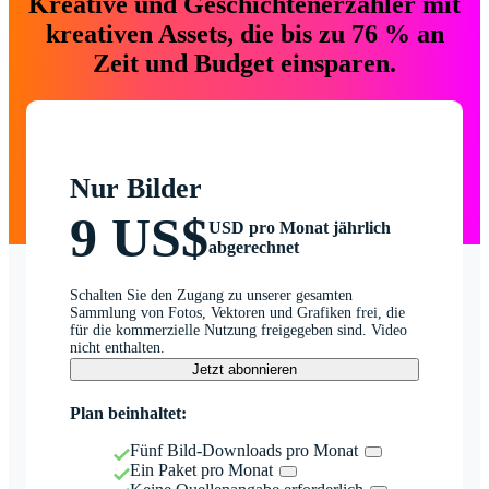
Kreative und Geschichtenerzähler mit
kreativen Assets, die bis zu 76 % an
Zeit und Budget einsparen.
Nur Bilder
9 US$
USD pro Monat jährlich
abgerechnet
Schalten Sie den Zugang zu unserer gesamten
Sammlung von Fotos, Vektoren und Grafiken frei, die
für die kommerzielle Nutzung freigegeben sind. Video
nicht enthalten.
Jetzt abonnieren
Plan beinhaltet:
Fünf Bild-Downloads pro Monat
Ein Paket pro Monat