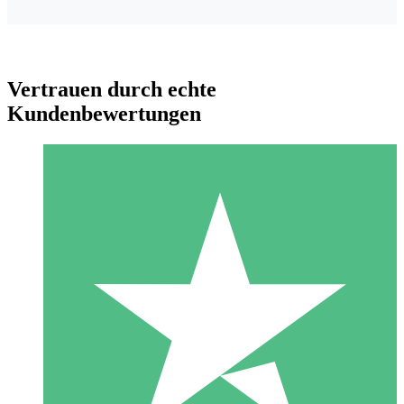
Vertrauen durch echte
Kundenbewertungen
Individuelle Credit-Pakete
Zahlen Sie nach Bedarf mit Download-Credits. Keine
monatliche Verpflichtung erforderlich.
1 Download
10
US$
00