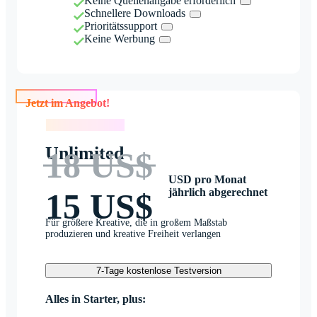
Keine Quellenangabe erforderlich
Schnellere Downloads
Prioritätssupport
Keine Werbung
Jetzt im Angebot!
Jetzt im Angebot!
Unlimited
18 US$
USD pro Monat
jährlich abgerechnet
15 US$
Für größere Kreative, die in großem Maßstab
produzieren und kreative Freiheit verlangen
7-Tage kostenlose Testversion
Alles in Starter, plus: