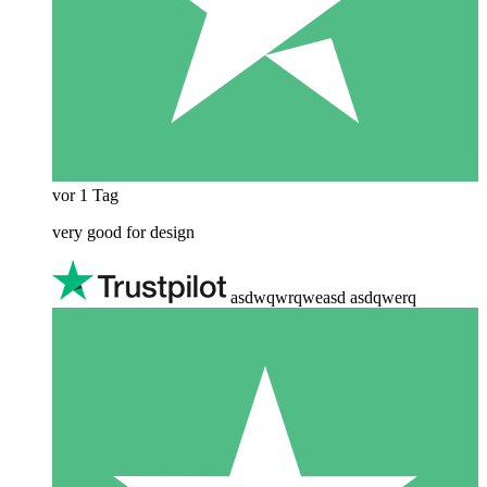
vor 1 Tag
very good for design
asdwqwrqweasd asdqwerq