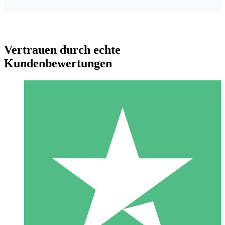
Vertrauen durch echte
Kundenbewertungen
Individuelle Credit-Pakete
Zahlen Sie nach Bedarf mit Download-Credits. Keine
monatliche Verpflichtung erforderlich.
1 Download
10
US$
00