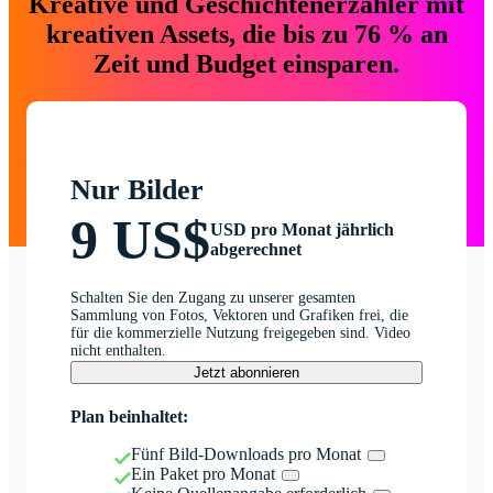
Kreative und Geschichtenerzähler mit
kreativen Assets, die bis zu 76 % an
Zeit und Budget einsparen.
Nur Bilder
9 US$
USD pro Monat jährlich
abgerechnet
Schalten Sie den Zugang zu unserer gesamten
Sammlung von Fotos, Vektoren und Grafiken frei, die
für die kommerzielle Nutzung freigegeben sind. Video
nicht enthalten.
Jetzt abonnieren
Plan beinhaltet:
Fünf Bild-Downloads pro Monat
Ein Paket pro Monat