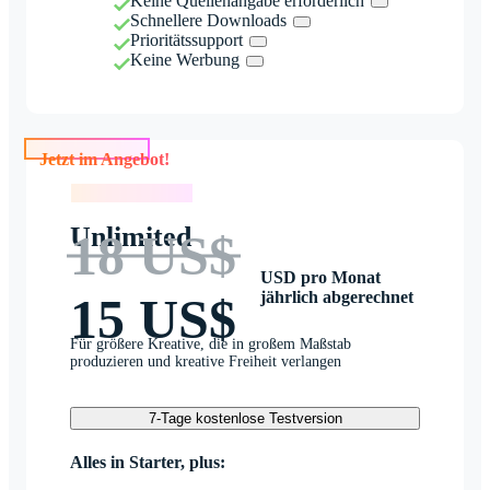
Keine Quellenangabe erforderlich
Schnellere Downloads
Prioritätssupport
Keine Werbung
Jetzt im Angebot!
Jetzt im Angebot!
Unlimited
18 US$
USD pro Monat
jährlich abgerechnet
15 US$
Für größere Kreative, die in großem Maßstab
produzieren und kreative Freiheit verlangen
7-Tage kostenlose Testversion
Alles in Starter, plus: