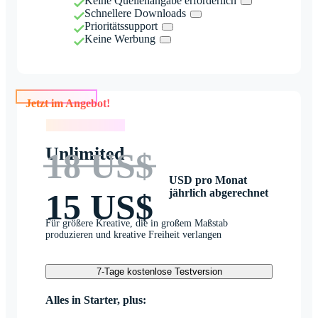
Keine Quellenangabe erforderlich
Schnellere Downloads
Prioritätssupport
Keine Werbung
Jetzt im Angebot!
Jetzt im Angebot!
Unlimited
18 US$
USD pro Monat
jährlich abgerechnet
15 US$
Für größere Kreative, die in großem Maßstab
produzieren und kreative Freiheit verlangen
7-Tage kostenlose Testversion
Alles in Starter, plus: