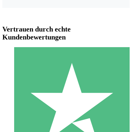
Vertrauen durch echte
Kundenbewertungen
Individuelle Credit-Pakete
Zahlen Sie nach Bedarf mit Download-Credits. Keine
monatliche Verpflichtung erforderlich.
1 Download
10
US$
00