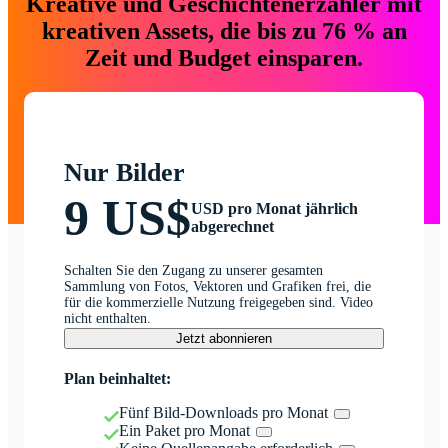
Kreative und Geschichtenerzähler mit
kreativen Assets, die bis zu 76 % an
Zeit und Budget einsparen.
Nur Bilder
9 US$
USD pro Monat jährlich
abgerechnet
Schalten Sie den Zugang zu unserer gesamten
Sammlung von Fotos, Vektoren und Grafiken frei, die
für die kommerzielle Nutzung freigegeben sind. Video
nicht enthalten.
Jetzt abonnieren
Plan beinhaltet:
Fünf Bild-Downloads pro Monat
Ein Paket pro Monat