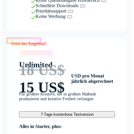
Keine Quellenangabe erforderlich
Schnellere Downloads
Prioritätssupport
Keine Werbung
Jetzt im Angebot!
Jetzt im Angebot!
Unlimited
18 US$
USD pro Monat
jährlich abgerechnet
15 US$
Für größere Kreative, die in großem Maßstab
produzieren und kreative Freiheit verlangen
7-Tage kostenlose Testversion
Alles in Starter, plus: