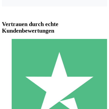
Vertrauen durch echte
Kundenbewertungen
Individuelle Credit-Pakete
Zahlen Sie nach Bedarf mit Download-Credits. Keine
monatliche Verpflichtung erforderlich.
1 Download
10
US$
00