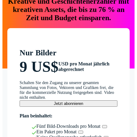
Kreative und Geschichtenerzähler mit
kreativen Assets, die bis zu 76 % an
Zeit und Budget einsparen.
Nur Bilder
9 US$
USD pro Monat jährlich
abgerechnet
Schalten Sie den Zugang zu unserer gesamten
Sammlung von Fotos, Vektoren und Grafiken frei, die
für die kommerzielle Nutzung freigegeben sind. Video
nicht enthalten.
Jetzt abonnieren
Plan beinhaltet:
Fünf Bild-Downloads pro Monat
Ein Paket pro Monat