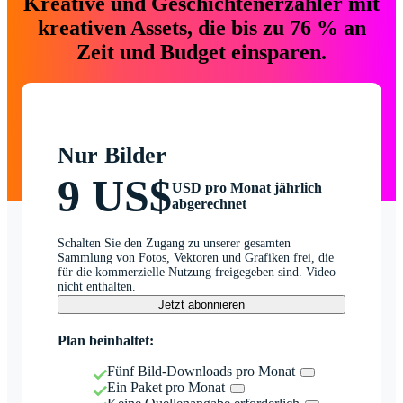
Kreative und Geschichtenerzähler mit
kreativen Assets, die bis zu 76 % an
Zeit und Budget einsparen.
Nur Bilder
9 US$
USD pro Monat jährlich
abgerechnet
Schalten Sie den Zugang zu unserer gesamten
Sammlung von Fotos, Vektoren und Grafiken frei, die
für die kommerzielle Nutzung freigegeben sind. Video
nicht enthalten.
Jetzt abonnieren
Plan beinhaltet:
Fünf Bild-Downloads pro Monat
Ein Paket pro Monat