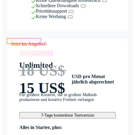
Keine Quellenangabe erforderlich
Schnellere Downloads
Prioritätssupport
Keine Werbung
Jetzt im Angebot!
Jetzt im Angebot!
Unlimited
18 US$
USD pro Monat
jährlich abgerechnet
15 US$
Für größere Kreative, die in großem Maßstab
produzieren und kreative Freiheit verlangen
7-Tage kostenlose Testversion
Alles in Starter, plus: