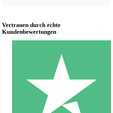
Vertrauen durch echte
Kundenbewertungen
Individuelle Credit-Pakete
Zahlen Sie nach Bedarf mit Download-Credits. Keine
monatliche Verpflichtung erforderlich.
1 Download
10
US$
00