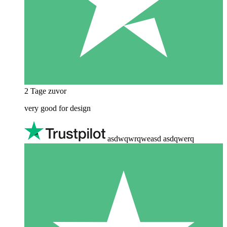
2 Tage zuvor
very good for design
asdwqwrqweasd asdqwerq