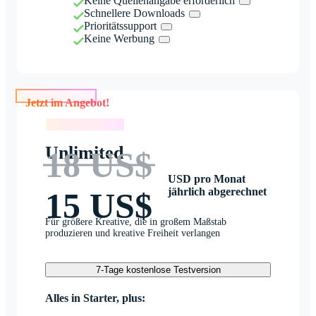
Keine Quellenangabe erforderlich
Schnellere Downloads
Prioritätssupport
Keine Werbung
Jetzt im Angebot!
Jetzt im Angebot!
Unlimited
18 US$
USD pro Monat
jährlich abgerechnet
15 US$
Für größere Kreative, die in großem Maßstab
produzieren und kreative Freiheit verlangen
7-Tage kostenlose Testversion
Alles in Starter, plus: