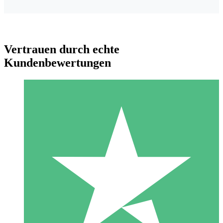
Vertrauen durch echte
Kundenbewertungen
Individuelle Credit-Pakete
Zahlen Sie nach Bedarf mit Download-Credits. Keine
monatliche Verpflichtung erforderlich.
1 Download
10
US$
00