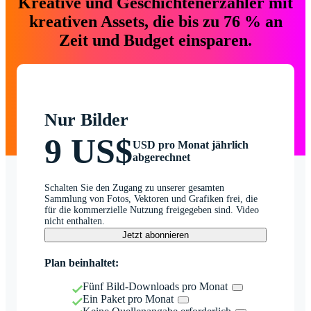
Kreative und Geschichtenerzähler mit
kreativen Assets, die bis zu 76 % an
Zeit und Budget einsparen.
Nur Bilder
9 US$
USD pro Monat jährlich
abgerechnet
Schalten Sie den Zugang zu unserer gesamten
Sammlung von Fotos, Vektoren und Grafiken frei, die
für die kommerzielle Nutzung freigegeben sind. Video
nicht enthalten.
Jetzt abonnieren
Plan beinhaltet:
Fünf Bild-Downloads pro Monat
Ein Paket pro Monat