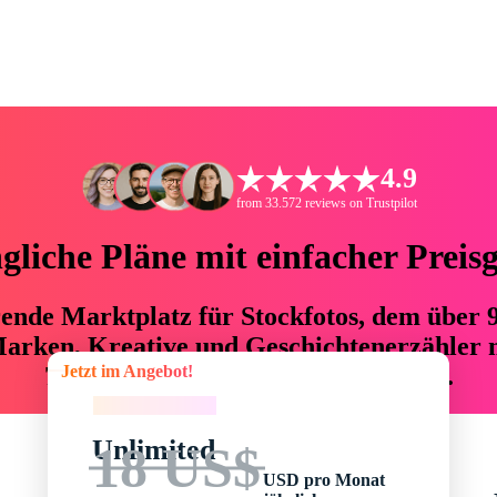
4.9
from 33.572 reviews on Trustpilot
liche Pläne mit einfacher Preis
hrende Marktplatz für Stockfotos, dem über
arken, Kreative und Geschichtenerzähler mi
Jetzt im Angebot!
76 % an Zeit und Budget einsparen.
Jetzt im Angebot!
Unlimited
18 US$
USD pro Monat