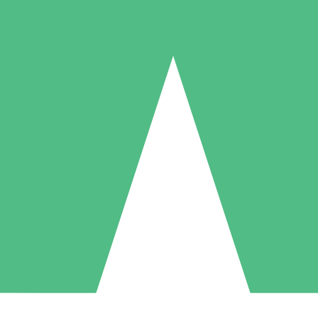
Individuelle Credit-Pakete
 nach Bedarf mit Download-Credits. Keine monatliche Verpflichtung er
1 Download
5 Downloads
10 Downloa
10
15
20
US$
00
US$
00
US$
0