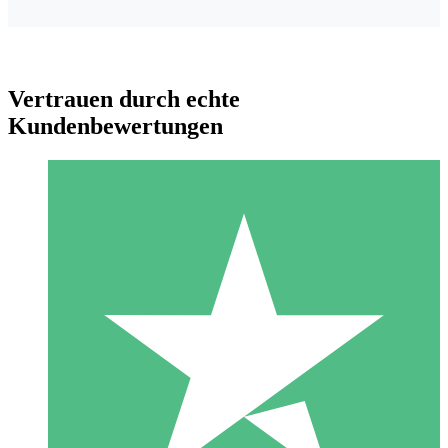
Vertrauen durch echte
Kundenbewertungen
Individuelle Credit-Pakete
Zahlen Sie nach Bedarf mit Download-Credits. Keine
monatliche Verpflichtung erforderlich.
1 Download
10
US$
00