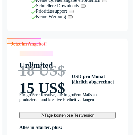
Keine Quellenangabe erforderlich
Schnellere Downloads
Prioritätssupport
Keine Werbung
Jetzt im Angebot!
Jetzt im Angebot!
Unlimited
18 US$
USD pro Monat
jährlich abgerechnet
15 US$
Für größere Kreative, die in großem Maßstab
produzieren und kreative Freiheit verlangen
7-Tage kostenlose Testversion
Alles in Starter, plus: