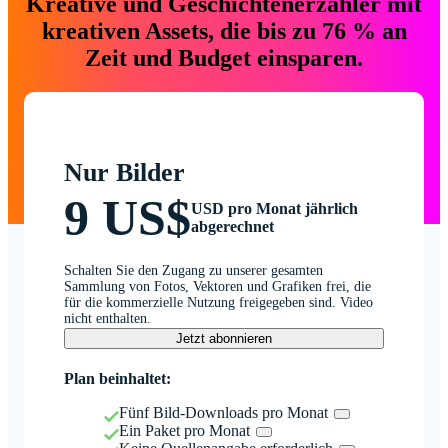
Kreative und Geschichtenerzähler mit
kreativen Assets, die bis zu 76 % an
Zeit und Budget einsparen.
Nur Bilder
9 US$
USD pro Monat jährlich
abgerechnet
Schalten Sie den Zugang zu unserer gesamten
Sammlung von Fotos, Vektoren und Grafiken frei, die
für die kommerzielle Nutzung freigegeben sind. Video
nicht enthalten.
Jetzt abonnieren
Plan beinhaltet:
Fünf Bild-Downloads pro Monat
Ein Paket pro Monat