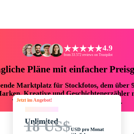
4.9
from 33.572 reviews on Trustpilot
liche Pläne mit einfacher Preis
hrende Marktplatz für Stockfotos, dem über
arken, Kreative und Geschichtenerzähler mi
Jetzt im Angebot!
76 % an Zeit und Budget einsparen.
Jetzt im Angebot!
Unlimited
18 US$
USD pro Monat