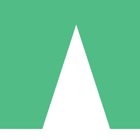
Individuelle Credit-Pakete
 nach Bedarf mit Download-Credits. Keine monatliche Verpflichtung er
1 Download
5 Downloads
10 Downloa
10
15
20
US$
00
US$
00
US$
0