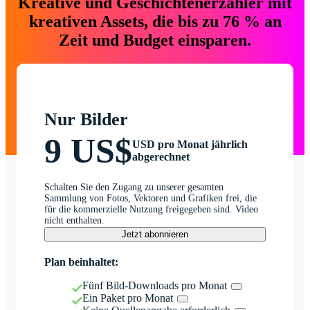
Kreative und Geschichtenerzähler mit
kreativen Assets, die bis zu 76 % an
Zeit und Budget einsparen.
Nur Bilder
9 US$
USD pro Monat jährlich
abgerechnet
Schalten Sie den Zugang zu unserer gesamten
Sammlung von Fotos, Vektoren und Grafiken frei, die
für die kommerzielle Nutzung freigegeben sind. Video
nicht enthalten.
Jetzt abonnieren
Plan beinhaltet:
Fünf Bild-Downloads pro Monat
Ein Paket pro Monat