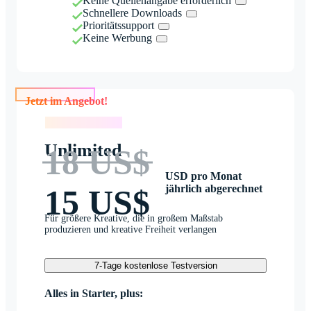
Keine Quellenangabe erforderlich
Schnellere Downloads
Prioritätssupport
Keine Werbung
Jetzt im Angebot!
Jetzt im Angebot!
Unlimited
18 US$
USD pro Monat
jährlich abgerechnet
15 US$
Für größere Kreative, die in großem Maßstab
produzieren und kreative Freiheit verlangen
7-Tage kostenlose Testversion
Alles in Starter, plus: