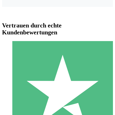
Vertrauen durch echte
Kundenbewertungen
Individuelle Credit-Pakete
Zahlen Sie nach Bedarf mit Download-Credits. Keine
monatliche Verpflichtung erforderlich.
1 Download
10
US$
00