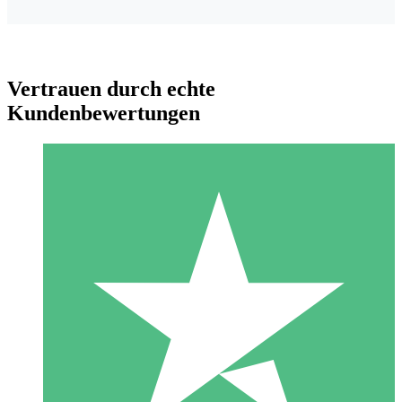
Vertrauen durch echte
Kundenbewertungen
Individuelle Credit-Pakete
Zahlen Sie nach Bedarf mit Download-Credits. Keine
monatliche Verpflichtung erforderlich.
1 Download
10
US$
00