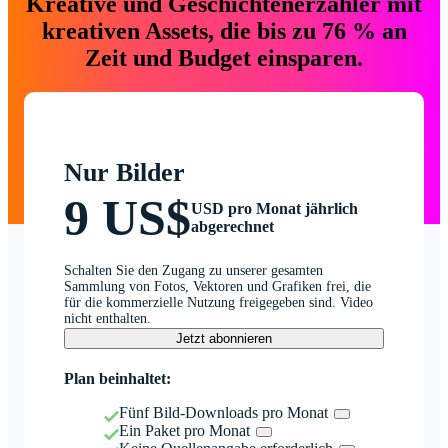
Kreative und Geschichtenerzähler mit
kreativen Assets, die bis zu 76 % an
Zeit und Budget einsparen.
Nur Bilder
9 US$
USD pro Monat jährlich
abgerechnet
Schalten Sie den Zugang zu unserer gesamten
Sammlung von Fotos, Vektoren und Grafiken frei, die
für die kommerzielle Nutzung freigegeben sind. Video
nicht enthalten.
Jetzt abonnieren
Plan beinhaltet:
Fünf Bild-Downloads pro Monat
Ein Paket pro Monat