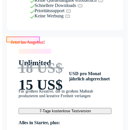
Keine Quellenangabe erforderlich
Schnellere Downloads
Prioritätssupport
Keine Werbung
Jetzt im Angebot!
Jetzt im Angebot!
Unlimited
18 US$
USD pro Monat
jährlich abgerechnet
15 US$
Für größere Kreative, die in großem Maßstab
produzieren und kreative Freiheit verlangen
7-Tage kostenlose Testversion
Alles in Starter, plus: