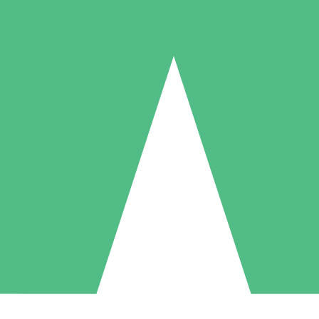
Individuelle Credit-Pakete
 nach Bedarf mit Download-Credits. Keine monatliche Verpflichtung er
1 Download
5 Downloads
10 Downloa
10
15
20
US$
00
US$
00
US$
0