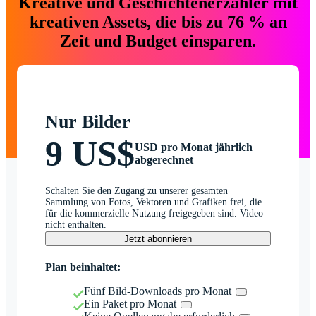
Kreative und Geschichtenerzähler mit
kreativen Assets, die bis zu 76 % an
Zeit und Budget einsparen.
Nur Bilder
9 US$
USD pro Monat jährlich
abgerechnet
Schalten Sie den Zugang zu unserer gesamten
Sammlung von Fotos, Vektoren und Grafiken frei, die
für die kommerzielle Nutzung freigegeben sind. Video
nicht enthalten.
Jetzt abonnieren
Plan beinhaltet:
Fünf Bild-Downloads pro Monat
Ein Paket pro Monat