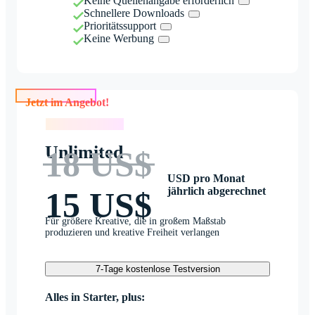
Keine Quellenangabe erforderlich
Schnellere Downloads
Prioritätssupport
Keine Werbung
Jetzt im Angebot!
Jetzt im Angebot!
Unlimited
18 US$
USD pro Monat
jährlich abgerechnet
15 US$
Für größere Kreative, die in großem Maßstab
produzieren und kreative Freiheit verlangen
7-Tage kostenlose Testversion
Alles in Starter, plus: