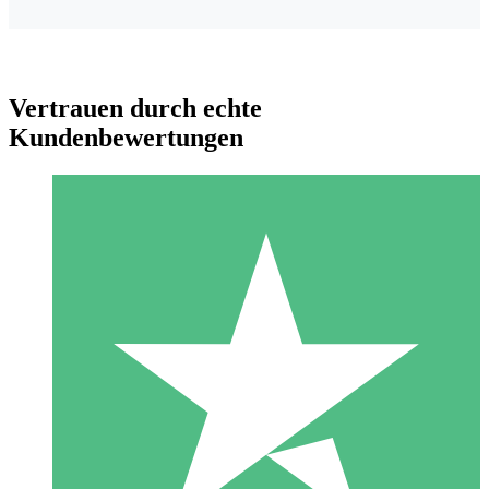
Vertrauen durch echte
Kundenbewertungen
Individuelle Credit-Pakete
Zahlen Sie nach Bedarf mit Download-Credits. Keine
monatliche Verpflichtung erforderlich.
1 Download
10
US$
00