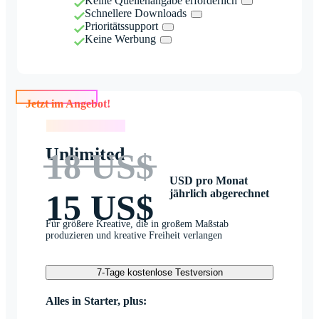
Keine Quellenangabe erforderlich
Schnellere Downloads
Prioritätssupport
Keine Werbung
Jetzt im Angebot!
Jetzt im Angebot!
Unlimited
18 US$
USD pro Monat
jährlich abgerechnet
15 US$
Für größere Kreative, die in großem Maßstab
produzieren und kreative Freiheit verlangen
7-Tage kostenlose Testversion
Alles in Starter, plus: