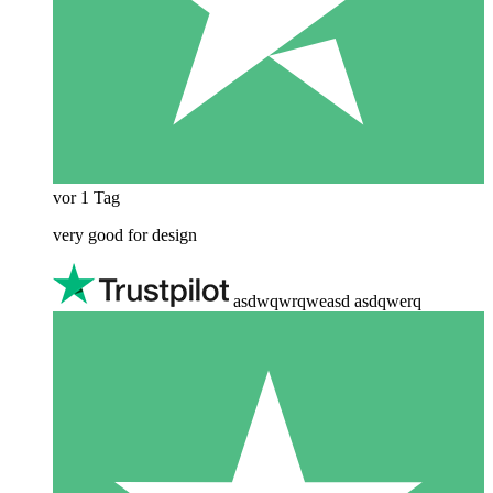
vor 1 Tag
very good for design
asdwqwrqweasd asdqwerq