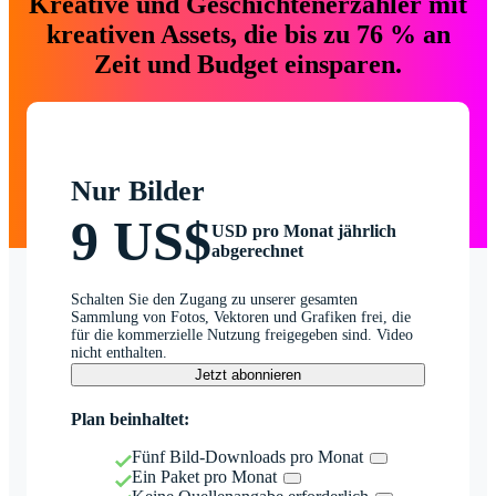
Kreative und Geschichtenerzähler mit
kreativen Assets, die bis zu 76 % an
Zeit und Budget einsparen.
Nur Bilder
9 US$
USD pro Monat jährlich
abgerechnet
Schalten Sie den Zugang zu unserer gesamten
Sammlung von Fotos, Vektoren und Grafiken frei, die
für die kommerzielle Nutzung freigegeben sind. Video
nicht enthalten.
Jetzt abonnieren
Plan beinhaltet:
Fünf Bild-Downloads pro Monat
Ein Paket pro Monat