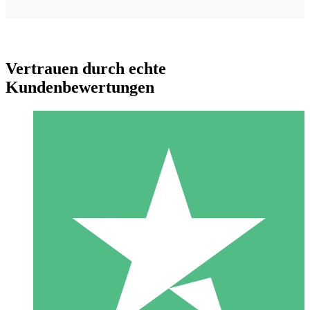
Vertrauen durch echte
Kundenbewertungen
Individuelle Credit-Pakete
Zahlen Sie nach Bedarf mit Download-Credits. Keine
monatliche Verpflichtung erforderlich.
1 Download
10
US$
00