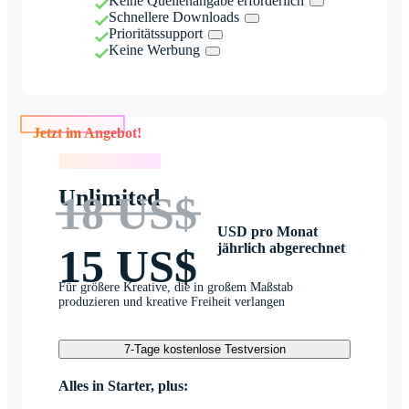
Keine Quellenangabe erforderlich
Schnellere Downloads
Prioritätssupport
Keine Werbung
Jetzt im Angebot!
Jetzt im Angebot!
Unlimited
18 US$
USD pro Monat
jährlich abgerechnet
15 US$
Für größere Kreative, die in großem Maßstab
produzieren und kreative Freiheit verlangen
7-Tage kostenlose Testversion
Alles in Starter, plus: