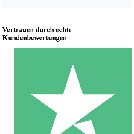
Vertrauen durch echte
Kundenbewertungen
Individuelle Credit-Pakete
Zahlen Sie nach Bedarf mit Download-Credits. Keine
monatliche Verpflichtung erforderlich.
1 Download
10
US$
00