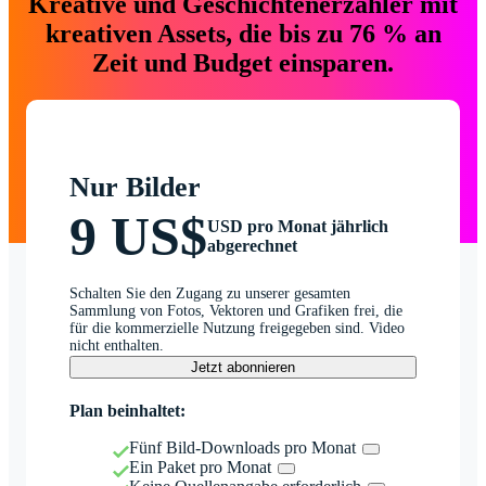
Kreative und Geschichtenerzähler mit
kreativen Assets, die bis zu 76 % an
Zeit und Budget einsparen.
Nur Bilder
9 US$
USD pro Monat jährlich
abgerechnet
Schalten Sie den Zugang zu unserer gesamten
Sammlung von Fotos, Vektoren und Grafiken frei, die
für die kommerzielle Nutzung freigegeben sind. Video
nicht enthalten.
Jetzt abonnieren
Plan beinhaltet:
Fünf Bild-Downloads pro Monat
Ein Paket pro Monat