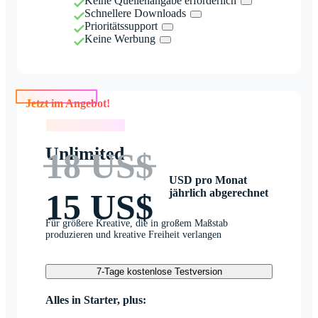
Keine Quellenangabe erforderlich
Schnellere Downloads
Prioritätssupport
Keine Werbung
Jetzt im Angebot!
Jetzt im Angebot!
Unlimited
18 US$
USD pro Monat
jährlich abgerechnet
15 US$
Für größere Kreative, die in großem Maßstab
produzieren und kreative Freiheit verlangen
7-Tage kostenlose Testversion
Alles in Starter, plus: