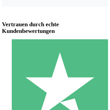
Vertrauen durch echte
Kundenbewertungen
Individuelle Credit-Pakete
Zahlen Sie nach Bedarf mit Download-Credits. Keine
monatliche Verpflichtung erforderlich.
1 Download
10
US$
00