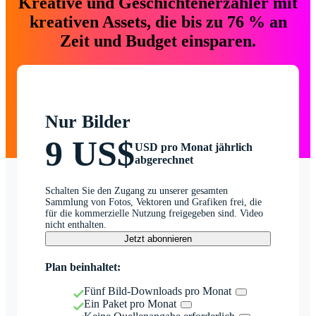
Kreative und Geschichtenerzähler mit
kreativen Assets, die bis zu 76 % an
Zeit und Budget einsparen.
Nur Bilder
9 US$
USD pro Monat jährlich
abgerechnet
Schalten Sie den Zugang zu unserer gesamten
Sammlung von Fotos, Vektoren und Grafiken frei, die
für die kommerzielle Nutzung freigegeben sind. Video
nicht enthalten.
Jetzt abonnieren
Plan beinhaltet:
Fünf Bild-Downloads pro Monat
Ein Paket pro Monat