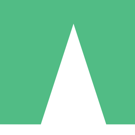
Individuelle Credit-Pakete
 nach Bedarf mit Download-Credits. Keine monatliche Verpflichtung er
1 Download
5 Downloads
10 Downloa
10
15
20
US$
00
US$
00
US$
0