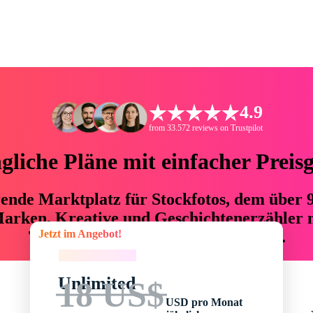
4.9
from 33.572 reviews on Trustpilot
liche Pläne mit einfacher Preis
hrende Marktplatz für Stockfotos, dem über
arken, Kreative und Geschichtenerzähler mi
Jetzt im Angebot!
76 % an Zeit und Budget einsparen.
Jetzt im Angebot!
Unlimited
18 US$
USD pro Monat