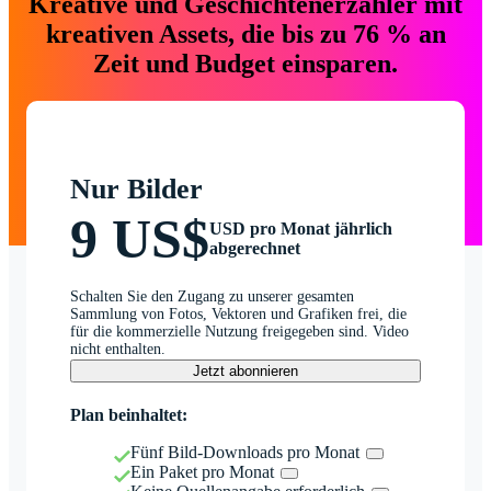
Kreative und Geschichtenerzähler mit
kreativen Assets, die bis zu 76 % an
Zeit und Budget einsparen.
Nur Bilder
9 US$
USD pro Monat jährlich
abgerechnet
Schalten Sie den Zugang zu unserer gesamten
Sammlung von Fotos, Vektoren und Grafiken frei, die
für die kommerzielle Nutzung freigegeben sind. Video
nicht enthalten.
Jetzt abonnieren
Plan beinhaltet:
Fünf Bild-Downloads pro Monat
Ein Paket pro Monat