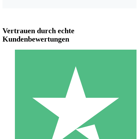
Vertrauen durch echte
Kundenbewertungen
Individuelle Credit-Pakete
Zahlen Sie nach Bedarf mit Download-Credits. Keine
monatliche Verpflichtung erforderlich.
1 Download
10
US$
00