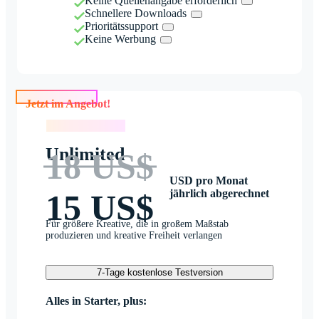
Keine Quellenangabe erforderlich
Schnellere Downloads
Prioritätssupport
Keine Werbung
Jetzt im Angebot!
Jetzt im Angebot!
Unlimited
18 US$
USD pro Monat
jährlich abgerechnet
15 US$
Für größere Kreative, die in großem Maßstab
produzieren und kreative Freiheit verlangen
7-Tage kostenlose Testversion
Alles in Starter, plus: