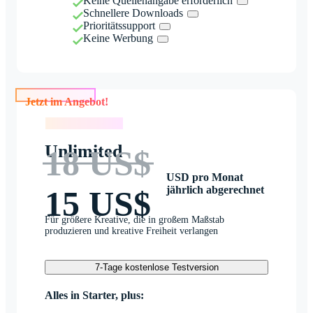
Keine Quellenangabe erforderlich
Schnellere Downloads
Prioritätssupport
Keine Werbung
Jetzt im Angebot!
Jetzt im Angebot!
Unlimited
18 US$
USD pro Monat
jährlich abgerechnet
15 US$
Für größere Kreative, die in großem Maßstab
produzieren und kreative Freiheit verlangen
7-Tage kostenlose Testversion
Alles in Starter, plus: