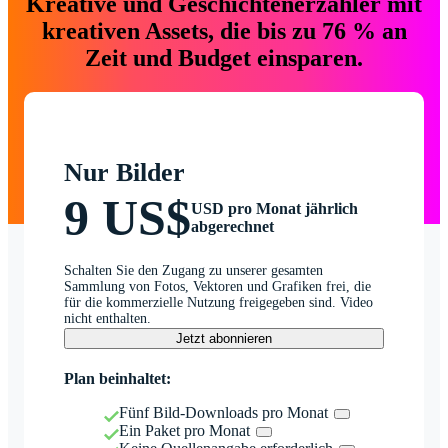
Kreative und Geschichtenerzähler mit
kreativen Assets, die bis zu 76 % an
Zeit und Budget einsparen.
Nur Bilder
9 US$
USD pro Monat jährlich
abgerechnet
Schalten Sie den Zugang zu unserer gesamten
Sammlung von Fotos, Vektoren und Grafiken frei, die
für die kommerzielle Nutzung freigegeben sind. Video
nicht enthalten.
Jetzt abonnieren
Plan beinhaltet:
Fünf Bild-Downloads pro Monat
Ein Paket pro Monat