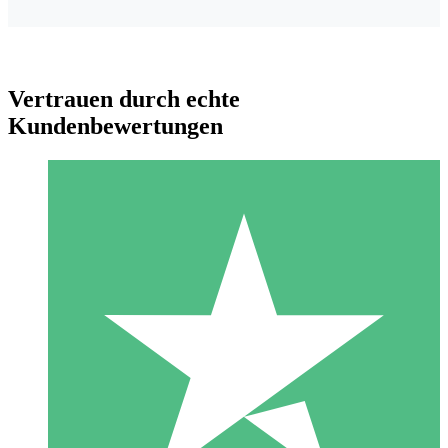
Vertrauen durch echte
Kundenbewertungen
Individuelle Credit-Pakete
Zahlen Sie nach Bedarf mit Download-Credits. Keine
monatliche Verpflichtung erforderlich.
1 Download
10
US$
00