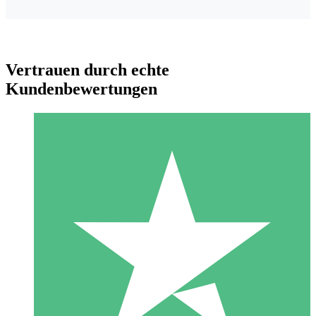
Vertrauen durch echte
Kundenbewertungen
Individuelle Credit-Pakete
Zahlen Sie nach Bedarf mit Download-Credits. Keine
monatliche Verpflichtung erforderlich.
1 Download
10
US$
00