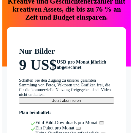
Kreative und Geschichtenerzähler mit
kreativen Assets, die bis zu 76 % an
Zeit und Budget einsparen.
Nur Bilder
9 US$
USD pro Monat jährlich
abgerechnet
Schalten Sie den Zugang zu unserer gesamten
Sammlung von Fotos, Vektoren und Grafiken frei, die
für die kommerzielle Nutzung freigegeben sind. Video
nicht enthalten.
Jetzt abonnieren
Plan beinhaltet:
Fünf Bild-Downloads pro Monat
Ein Paket pro Monat