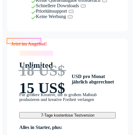
Keine Quellenangabe erforderlich
Schnellere Downloads
Prioritätssupport
Keine Werbung
Jetzt im Angebot!
Jetzt im Angebot!
Unlimited
18 US$
USD pro Monat
jährlich abgerechnet
15 US$
Für größere Kreative, die in großem Maßstab
produzieren und kreative Freiheit verlangen
7-Tage kostenlose Testversion
Alles in Starter, plus: