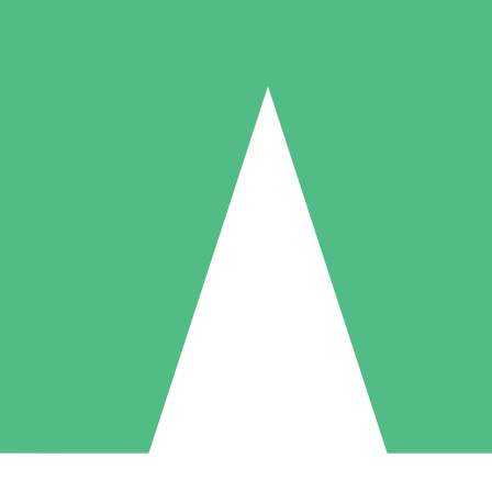
Individuelle Credit-Pakete
 nach Bedarf mit Download-Credits. Keine monatliche Verpflichtung er
1 Download
5 Downloads
10 Downloa
10
15
20
US$
00
US$
00
US$
0