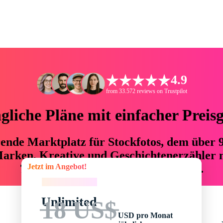
4.9
from 33.572 reviews on Trustpilot
liche Pläne mit einfacher Preis
hrende Marktplatz für Stockfotos, dem über
arken, Kreative und Geschichtenerzähler mi
Jetzt im Angebot!
76 % an Zeit und Budget einsparen.
Jetzt im Angebot!
Unlimited
18 US$
USD pro Monat