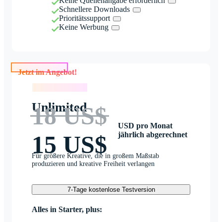
Keine Quellenangabe erforderlich
Schnellere Downloads
Prioritätssupport
Keine Werbung
Jetzt im Angebot!
Jetzt im Angebot!
Unlimited
18 US$
USD pro Monat
jährlich abgerechnet
15 US$
Für größere Kreative, die in großem Maßstab
produzieren und kreative Freiheit verlangen
7-Tage kostenlose Testversion
Alles in Starter, plus: