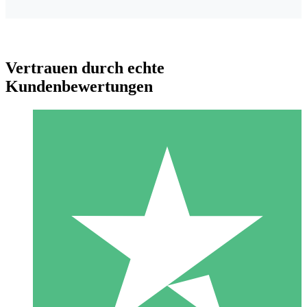
Vertrauen durch echte
Kundenbewertungen
Individuelle Credit-Pakete
Zahlen Sie nach Bedarf mit Download-Credits. Keine
monatliche Verpflichtung erforderlich.
1 Download
10
US$
00