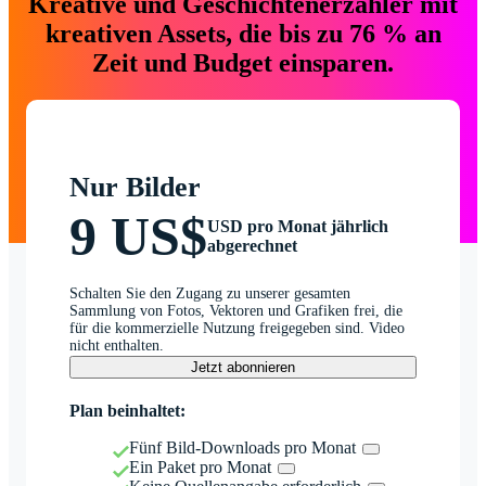
Kreative und Geschichtenerzähler mit
kreativen Assets, die bis zu 76 % an
Zeit und Budget einsparen.
Nur Bilder
9 US$
USD pro Monat jährlich
abgerechnet
Schalten Sie den Zugang zu unserer gesamten
Sammlung von Fotos, Vektoren und Grafiken frei, die
für die kommerzielle Nutzung freigegeben sind. Video
nicht enthalten.
Jetzt abonnieren
Plan beinhaltet:
Fünf Bild-Downloads pro Monat
Ein Paket pro Monat