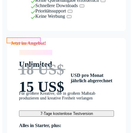
Keine Quellenangabe erforderlich
Schnellere Downloads
Prioritätssupport
Keine Werbung
Jetzt im Angebot!
Jetzt im Angebot!
Unlimited
18 US$
USD pro Monat
jährlich abgerechnet
15 US$
Für größere Kreative, die in großem Maßstab
produzieren und kreative Freiheit verlangen
7-Tage kostenlose Testversion
Alles in Starter, plus: