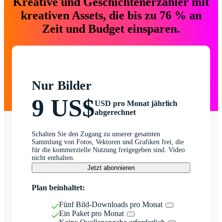
Kreative und Geschichtenerzähler mit
kreativen Assets, die bis zu 76 % an
Zeit und Budget einsparen.
Nur Bilder
9 US$
USD pro Monat jährlich
abgerechnet
Schalten Sie den Zugang zu unserer gesamten
Sammlung von Fotos, Vektoren und Grafiken frei, die
für die kommerzielle Nutzung freigegeben sind. Video
nicht enthalten.
Jetzt abonnieren
Plan beinhaltet:
Fünf Bild-Downloads pro Monat
Ein Paket pro Monat