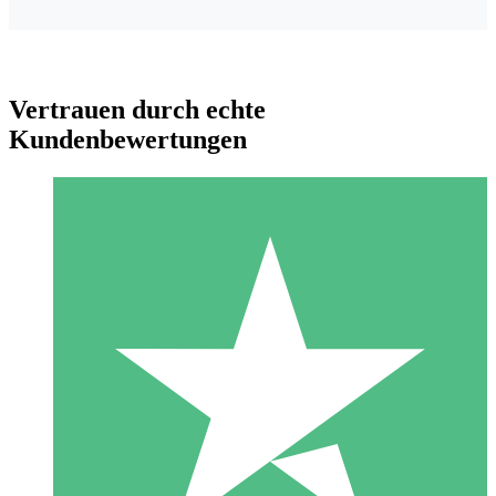
Vertrauen durch echte
Kundenbewertungen
Individuelle Credit-Pakete
Zahlen Sie nach Bedarf mit Download-Credits. Keine
monatliche Verpflichtung erforderlich.
1 Download
10
US$
00