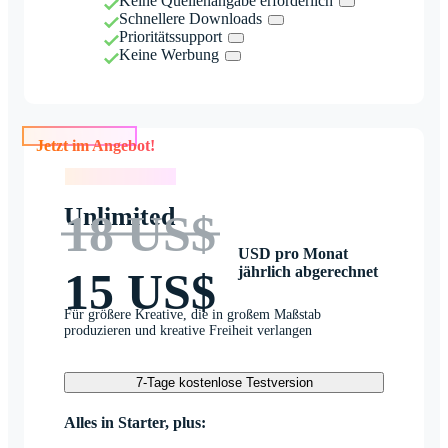
Keine Quellenangabe erforderlich
Schnellere Downloads
Prioritätssupport
Keine Werbung
Jetzt im Angebot!
Jetzt im Angebot!
Unlimited
18 US$
USD pro Monat
jährlich abgerechnet
15 US$
Für größere Kreative, die in großem Maßstab
produzieren und kreative Freiheit verlangen
7-Tage kostenlose Testversion
Alles in Starter, plus: