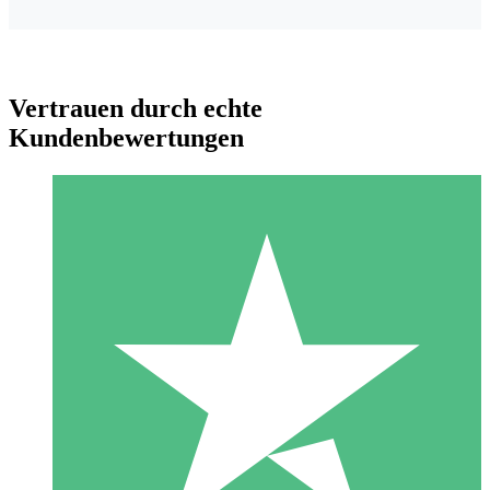
Vertrauen durch echte
Kundenbewertungen
Individuelle Credit-Pakete
Zahlen Sie nach Bedarf mit Download-Credits. Keine
monatliche Verpflichtung erforderlich.
1 Download
10
US$
00