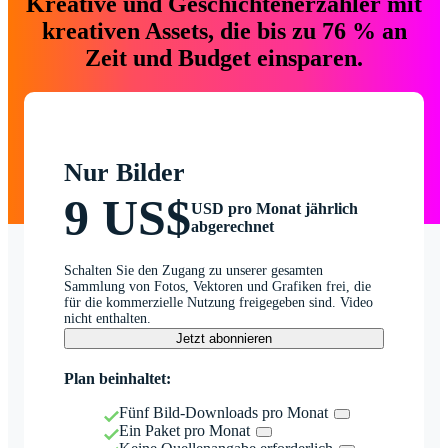
Kreative und Geschichtenerzähler mit
kreativen Assets, die bis zu 76 % an
Zeit und Budget einsparen.
Nur Bilder
9 US$
USD pro Monat jährlich
abgerechnet
Schalten Sie den Zugang zu unserer gesamten
Sammlung von Fotos, Vektoren und Grafiken frei, die
für die kommerzielle Nutzung freigegeben sind. Video
nicht enthalten.
Jetzt abonnieren
Plan beinhaltet:
Fünf Bild-Downloads pro Monat
Ein Paket pro Monat