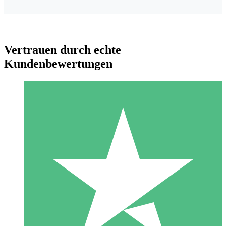
Vertrauen durch echte
Kundenbewertungen
Individuelle Credit-Pakete
Zahlen Sie nach Bedarf mit Download-Credits. Keine
monatliche Verpflichtung erforderlich.
1 Download
10
US$
00