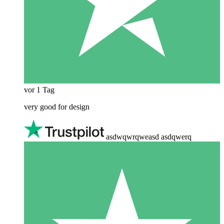
vor 1 Tag
very good for design
asdwqwrqweasd asdqwerq