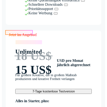
Keine Quellenangabe erforderlich
Schnellere Downloads
Prioritätssupport
Keine Werbung
Jetzt im Angebot!
Jetzt im Angebot!
Unlimited
18 US$
USD pro Monat
jährlich abgerechnet
15 US$
Für größere Kreative, die in großem Maßstab
produzieren und kreative Freiheit verlangen
7-Tage kostenlose Testversion
Alles in Starter, plus: