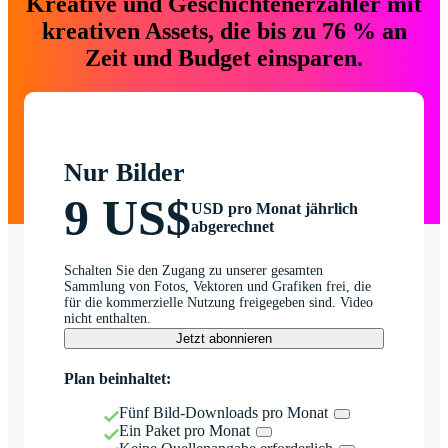
Kreative und Geschichtenerzähler mit
kreativen Assets, die bis zu 76 % an
Zeit und Budget einsparen.
Nur Bilder
9 US$
USD pro Monat jährlich
abgerechnet
Schalten Sie den Zugang zu unserer gesamten
Sammlung von Fotos, Vektoren und Grafiken frei, die
für die kommerzielle Nutzung freigegeben sind. Video
nicht enthalten.
Jetzt abonnieren
Plan beinhaltet:
Fünf Bild-Downloads pro Monat
Ein Paket pro Monat