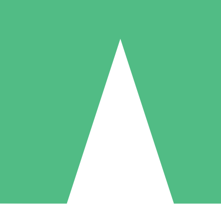
Individuelle Credit-Pakete
 nach Bedarf mit Download-Credits. Keine monatliche Verpflichtung er
1 Download
5 Downloads
10 Downloa
10
15
20
US$
00
US$
00
US$
0