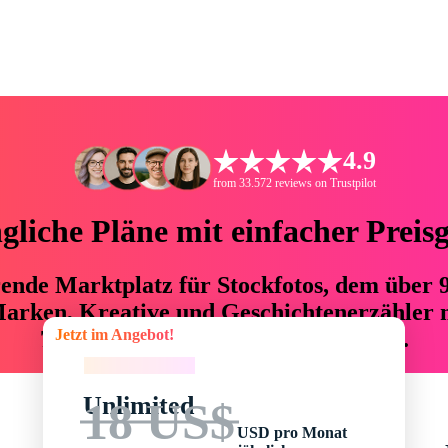
4.9
from 33.572 reviews on Trustpilot
liche Pläne mit einfacher Preis
hrende Marktplatz für Stockfotos, dem über
arken, Kreative und Geschichtenerzähler mi
Jetzt im Angebot!
76 % an Zeit und Budget einsparen.
Jetzt im Angebot!
Unlimited
18 US$
USD pro Monat