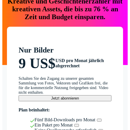
Kreative und Geschichtenerzähler mit
kreativen Assets, die bis zu 76 % an
Zeit und Budget einsparen.
Nur Bilder
9 US$
USD pro Monat jährlich
abgerechnet
Schalten Sie den Zugang zu unserer gesamten
Sammlung von Fotos, Vektoren und Grafiken frei, die
für die kommerzielle Nutzung freigegeben sind. Video
nicht enthalten.
Jetzt abonnieren
Plan beinhaltet:
Fünf Bild-Downloads pro Monat
Ein Paket pro Monat