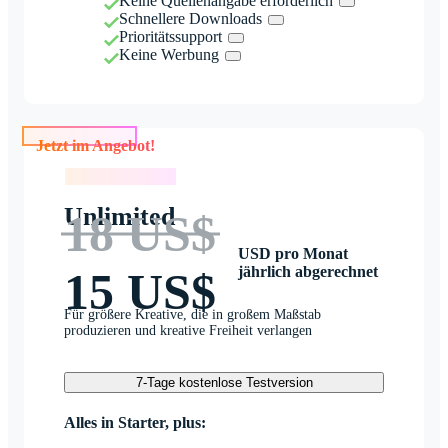
Keine Quellenangabe erforderlich
Schnellere Downloads
Prioritätssupport
Keine Werbung
Jetzt im Angebot!
Jetzt im Angebot!
Unlimited
18 US$
USD pro Monat
jährlich abgerechnet
15 US$
Für größere Kreative, die in großem Maßstab
produzieren und kreative Freiheit verlangen
7-Tage kostenlose Testversion
Alles in Starter, plus: