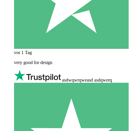
vor 1 Tag
very good for design
asdwqwrqweasd asdqwerq