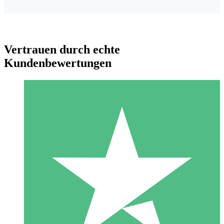
Vertrauen durch echte
Kundenbewertungen
Individuelle Credit-Pakete
Zahlen Sie nach Bedarf mit Download-Credits. Keine
monatliche Verpflichtung erforderlich.
1 Download
10
US$
00