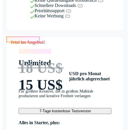
Keine Quellenangabe erforderlich
Schnellere Downloads
Prioritätssupport
Keine Werbung
Jetzt im Angebot!
Jetzt im Angebot!
Unlimited
18 US$
USD pro Monat
jährlich abgerechnet
15 US$
Für größere Kreative, die in großem Maßstab
produzieren und kreative Freiheit verlangen
7-Tage kostenlose Testversion
Alles in Starter, plus: