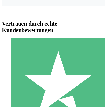
Vertrauen durch echte
Kundenbewertungen
Individuelle Credit-Pakete
Zahlen Sie nach Bedarf mit Download-Credits. Keine
monatliche Verpflichtung erforderlich.
1 Download
10
US$
00