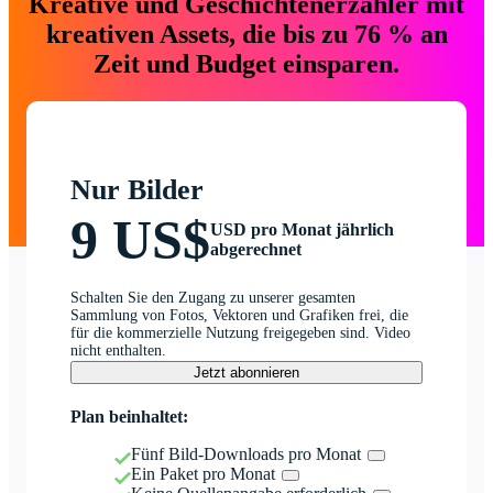
Kreative und Geschichtenerzähler mit
kreativen Assets, die bis zu 76 % an
Zeit und Budget einsparen.
Nur Bilder
9 US$
USD pro Monat jährlich
abgerechnet
Schalten Sie den Zugang zu unserer gesamten
Sammlung von Fotos, Vektoren und Grafiken frei, die
für die kommerzielle Nutzung freigegeben sind. Video
nicht enthalten.
Jetzt abonnieren
Plan beinhaltet:
Fünf Bild-Downloads pro Monat
Ein Paket pro Monat